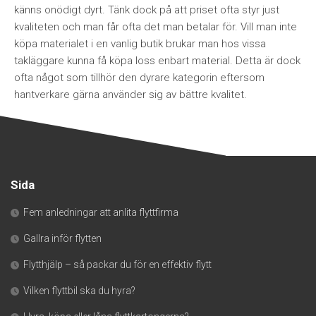
känns onödigt dyrt. Tänk dock på att priset ofta styr just
kvaliteten och man får ofta det man betalar för. Vill man inte
köpa materialet i en vanlig butik brukar man hos vissa
takläggare kunna få köpa loss enbart material. Detta är dock
ofta något som tillhör den dyrare kategorin eftersom
hantverkare gärna använder sig av bättre kvalitet.
Sida
Fem anledningar att anlita flyttfirma
Gallra inför flytten
Flytthjälp – så packar du för en effektiv flytt
Vilken flyttbil ska du hyra?