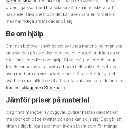
säkerhetslina
att förankra sig i. Man ska även se till att ha
ordentliga skor med bra sula så att man inte riskerar att
halka eller kliva snett och det kan även vara en fördel om
man har riktiga arbetskläder på sig.
Be om hjälp
Om man behöver använda sig av tunga material när man ska
laga skadan på taket kan det vara en bra idé att fråga en vän
eller familjemedlem om hjälp. Stora plåtpartier och tunga
tegelpannor kan vara svåra att bära helt själv och det kan
även medföra en viss säkerhetsrisk. Är arbetet tungt och
svårt ska man alltså se till att skaffa hjälp även om det inte är
från en
takläggare i Stockholm
.
Jämför priser på material
Idag finns mängder av byggvarubutiker nästan oavsett var
man bor och både kvalitet och pris kan skilja sig. Det går att
hitta väldigt billiga saker men även sådant som för många