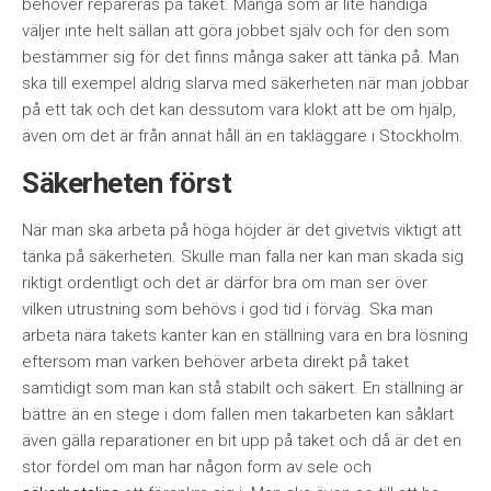
behöver repareras på taket. Många som är lite händiga
väljer inte helt sällan att göra jobbet själv och för den som
bestämmer sig för det finns många saker att tänka på. Man
ska till exempel aldrig slarva med säkerheten när man jobbar
på ett tak och det kan dessutom vara klokt att be om hjälp,
även om det är från annat håll än en takläggare i Stockholm.
Säkerheten först
När man ska arbeta på höga höjder är det givetvis viktigt att
tänka på säkerheten. Skulle man falla ner kan man skada sig
riktigt ordentligt och det är därför bra om man ser över
vilken utrustning som behövs i god tid i förväg. Ska man
arbeta nära takets kanter kan en ställning vara en bra lösning
eftersom man varken behöver arbeta direkt på taket
samtidigt som man kan stå stabilt och säkert. En ställning är
bättre än en stege i dom fallen men takarbeten kan såklart
även gälla reparationer en bit upp på taket och då är det en
stor fördel om man har någon form av sele och