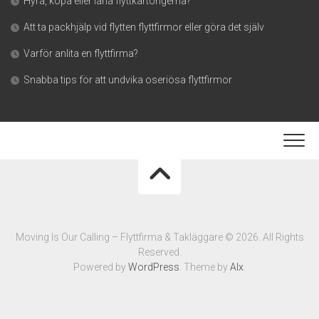
Hyra, köpa eller låna flyttkartongerna?
Att ta packhjälp vid flytten flyttfirmor eller göra det själv
Varför anlita en flyttfirma?
Snabba tips för att undvika oseriösa flyttfirmor
Moving Is Our Calling – Flyttfirma & Takläggare © 2026. All Rights
Reserved.
Powered by
WordPress
. Theme by
Alx
.